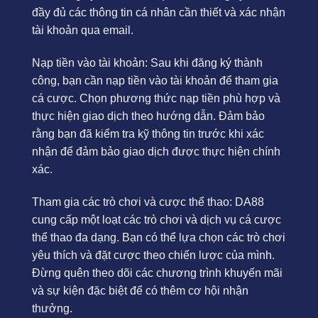
đầy đủ các thông tin cá nhân cần thiết và xác nhận
tài khoản qua email.
Nạp tiền vào tài khoản: Sau khi đăng ký thành
công, bạn cần nạp tiền vào tài khoản để tham gia
cá cược. Chọn phương thức nạp tiền phù hợp và
thực hiện giao dịch theo hướng dẫn. Đảm bảo
rằng bạn đã kiểm tra kỹ thông tin trước khi xác
nhận để đảm bảo giao dịch được thực hiện chính
xác.
Tham gia các trò chơi và cược thể thao: DA88
cung cấp một loạt các trò chơi và dịch vụ cá cược
thể thao đa dạng. Bạn có thể lựa chọn các trò chơi
yêu thích và đặt cược theo chiến lược của mình.
Đừng quên theo dõi các chương trình khuyến mãi
và sự kiện đặc biệt để có thêm cơ hội nhận
thưởng.