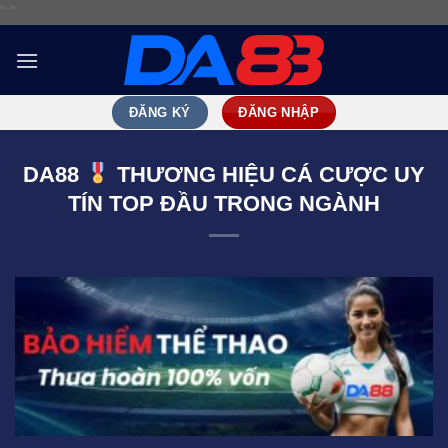
Chuyển
"
"
đến
nội
dung
ĐĂNG KÝ
ĐĂNG NHẬP
DA88
THƯƠNG HIỆU CÁ CƯỢC UY
TÍN TOP ĐẦU TRONG NGÀNH