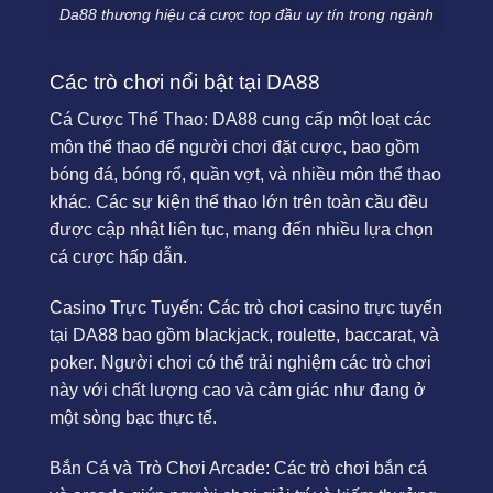
Da88 thương hiệu cá cược top đầu uy tín trong ngành
Các trò chơi nổi bật tại DA88
Cá Cược Thể Thao: DA88 cung cấp một loạt các
môn thể thao để người chơi đặt cược, bao gồm
bóng đá, bóng rổ, quần vợt, và nhiều môn thể thao
khác. Các sự kiện thể thao lớn trên toàn cầu đều
được cập nhật liên tục, mang đến nhiều lựa chọn
cá cược hấp dẫn.
Casino Trực Tuyến: Các trò chơi casino trực tuyến
tại DA88 bao gồm blackjack, roulette, baccarat, và
poker. Người chơi có thể trải nghiệm các trò chơi
này với chất lượng cao và cảm giác như đang ở
một sòng bạc thực tế.
Bắn Cá và Trò Chơi Arcade: Các trò chơi bắn cá