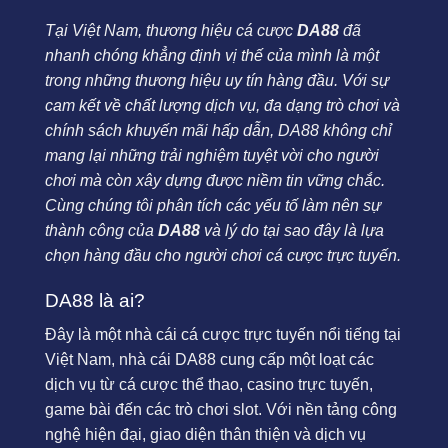
Tại Việt Nam, thương hiệu cá cược
DA88
đã
nhanh chóng khẳng định vị thế của mình là một
trong những thương hiệu uy tín hàng đầu. Với sự
cam kết về chất lượng dịch vụ, đa dạng trò chơi và
chính sách khuyến mãi hấp dẫn, DA88 không chỉ
mang lại những trải nghiệm tuyệt vời cho người
chơi mà còn xây dựng được niềm tin vững chắc.
Cùng chúng tôi phân tích các yếu tố làm nên sự
thành công của
DA88
và lý do tại sao đây là lựa
chọn hàng đầu cho người chơi cá cược trực tuyến.
DA88 là ai?
Đây là một nhà cái cá cược trực tuyến nổi tiếng tại
Việt Nam, nhà cái DA88 cung cấp một loạt các
dịch vụ từ cá cược thể thao, casino trực tuyến,
game bài đến các trò chơi slot. Với nền tảng công
nghệ hiện đại, giao diện thân thiện và dịch vụ