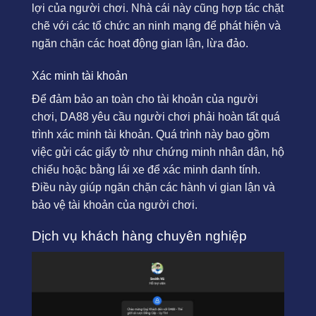
lợi của người chơi. Nhà cái này cũng hợp tác chặt
chẽ với các tổ chức an ninh mạng để phát hiện và
ngăn chặn các hoạt động gian lận, lừa đảo.
Xác minh tài khoản
Để đảm bảo an toàn cho tài khoản của người
chơi, DA88 yêu cầu người chơi phải hoàn tất quá
trình xác minh tài khoản. Quá trình này bao gồm
việc gửi các giấy tờ như chứng minh nhân dân, hộ
chiếu hoặc bằng lái xe để xác minh danh tính.
Điều này giúp ngăn chặn các hành vi gian lận và
bảo vệ tài khoản của người chơi.
Dịch vụ khách hàng chuyên nghiệp