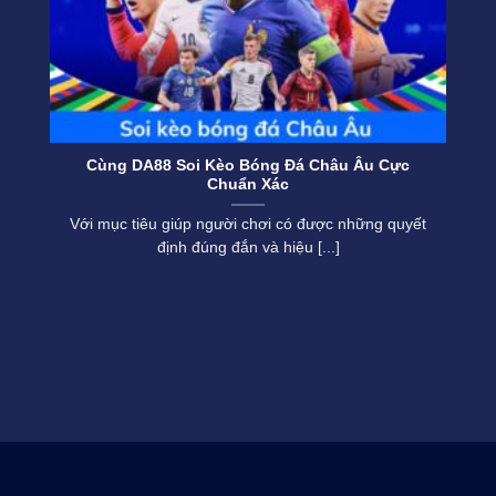
Cùng DA88 Soi Kèo Bóng Đá Châu Âu Cực
Chuẩn Xác
Với mục tiêu giúp người chơi có được những quyết
định đúng đắn và hiệu [...]