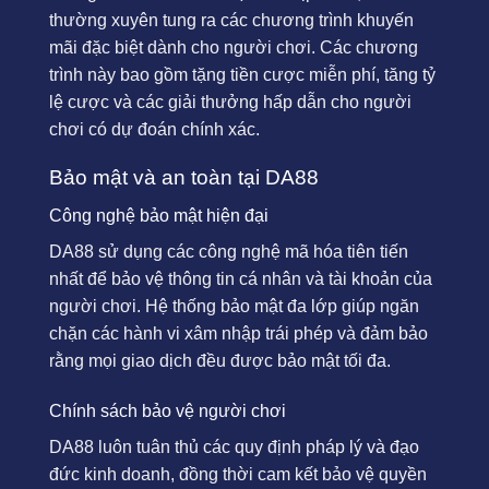
thường xuyên tung ra các chương trình khuyến
mãi đặc biệt dành cho người chơi. Các chương
trình này bao gồm tặng tiền cược miễn phí, tăng tỷ
lệ cược và các giải thưởng hấp dẫn cho người
chơi có dự đoán chính xác.
Bảo mật và an toàn tại DA88
Công nghệ bảo mật hiện đại
DA88 sử dụng các công nghệ mã hóa tiên tiến
nhất để bảo vệ thông tin cá nhân và tài khoản của
người chơi. Hệ thống bảo mật đa lớp giúp ngăn
chặn các hành vi xâm nhập trái phép và đảm bảo
rằng mọi giao dịch đều được bảo mật tối đa.
Chính sách bảo vệ người chơi
DA88 luôn tuân thủ các quy định pháp lý và đạo
đức kinh doanh, đồng thời cam kết bảo vệ quyền