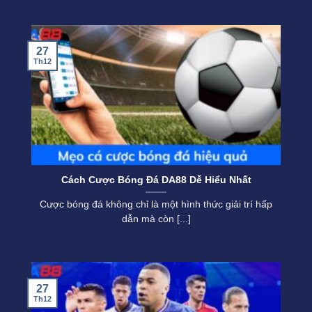
27
Th12
Cách Cược Bóng Đá DA88 Dễ Hiểu Nhất
Cược bóng đá không chỉ là một hình thức giải trí hấp
dẫn mà còn [...]
27
Th12