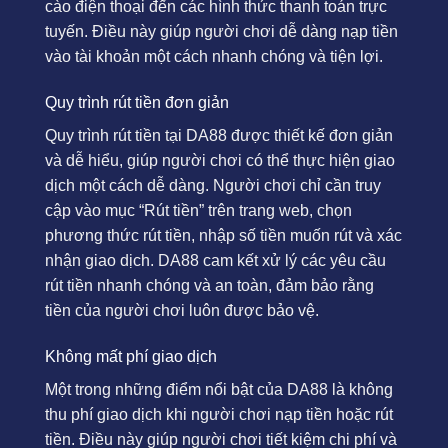
cào điện thoại đến các hình thức thanh toán trực
tuyến. Điều này giúp người chơi dễ dàng nạp tiền
vào tài khoản một cách nhanh chóng và tiện lợi.
Quy trình rút tiền đơn giản
Quy trình rút tiền tại DA88 được thiết kế đơn giản
và dễ hiểu, giúp người chơi có thể thực hiện giao
dịch một cách dễ dàng. Người chơi chỉ cần truy
cập vào mục “Rút tiền” trên trang web, chọn
phương thức rút tiền, nhập số tiền muốn rút và xác
nhận giao dịch. DA88 cam kết xử lý các yêu cầu
rút tiền nhanh chóng và an toàn, đảm bảo rằng
tiền của người chơi luôn được bảo vệ.
Không mất phí giao dịch
Một trong những điểm nổi bật của DA88 là không
thu phí giao dịch khi người chơi nạp tiền hoặc rút
tiền. Điều này giúp người chơi tiết kiệm chi phí và