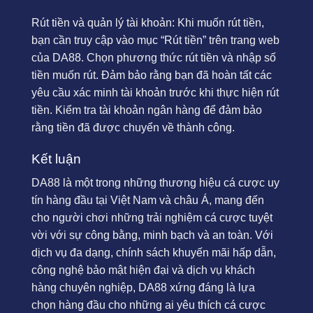
Rút tiền và quản lý tài khoản: Khi muốn rút tiền,
bạn cần truy cập vào mục “Rút tiền” trên trang web
của DA88. Chọn phương thức rút tiền và nhập số
tiền muốn rút. Đảm bảo rằng bạn đã hoàn tất các
yêu cầu xác minh tài khoản trước khi thực hiện rút
tiền. Kiểm tra tài khoản ngân hàng để đảm bảo
rằng tiền đã được chuyển về thành công.
Kết luận
DA88 là một trong những thương hiệu cá cược uy
tín hàng đầu tại Việt Nam và châu Á, mang đến
cho người chơi những trải nghiệm cá cược tuyệt
vời với sự công bằng, minh bạch và an toàn. Với
dịch vụ đa dạng, chính sách khuyến mãi hấp dẫn,
công nghệ bảo mật hiện đại và dịch vụ khách
hàng chuyên nghiệp, DA88 xứng đáng là lựa
chọn hàng đầu cho những ai yêu thích cá cược