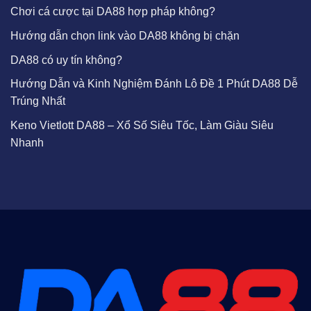
Chơi cá cược tại DA88 hợp pháp không?
Hướng dẫn chọn link vào DA88 không bị chặn
DA88 có uy tín không?
Hướng Dẫn và Kinh Nghiệm Đánh Lô Đề 1 Phút DA88 Dễ
Trúng Nhất
Keno Vietlott DA88 – Xổ Số Siêu Tốc, Làm Giàu Siêu
Nhanh