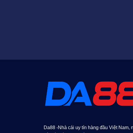
Da88
-Nhà cái uy tín hàng đầu Việt Nam, 