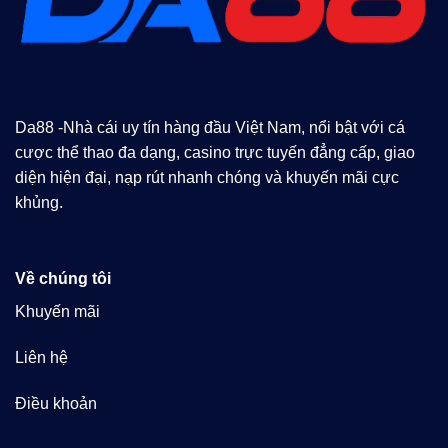
Da88
-Nhà cái uy tín hàng đầu Việt Nam, nổi bật với cá
cược thể thao đa dạng, casino trực tuyến đẳng cấp, giao
diện hiện đại, nạp rút nhanh chóng và khuyến mãi cực
khủng.
Về chúng tôi
Khuyến mãi
Liên hệ
Điều khoản