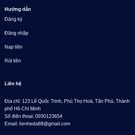
Hướng dẫn
Đăng ký
Đăng nhập
Nạp tiền
Rút tiền
Liên hệ
Địa chỉ: 123 Lê Quốc Trinh, Phú Thọ Hoà, Tân Phú, Thành
phố Hồ Chí Minh
Số điện thoại: 0930123654
Email:
lienheda88@gmail.com