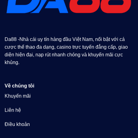
Da88
-Nhà cái uy tín hàng đầu Việt Nam, nổi bật với cá
cược thể thao đa dạng, casino trực tuyến đẳng cấp, giao
diện hiện đại, nạp rút nhanh chóng và khuyến mãi cực
khủng.
Về chúng tôi
Khuyến mãi
Liên hệ
Điều khoản