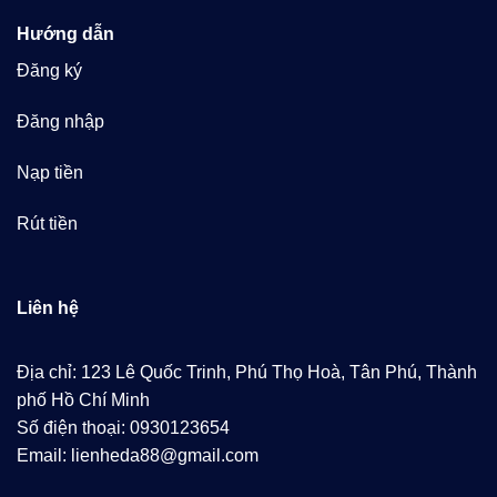
Hướng dẫn
Đăng ký
Đăng nhập
Nạp tiền
Rút tiền
Liên hệ
Địa chỉ: 123 Lê Quốc Trinh, Phú Thọ Hoà, Tân Phú, Thành
phố Hồ Chí Minh
Số điện thoại: 0930123654
Email:
lienheda88@gmail.com