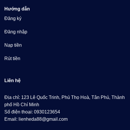
Hướng dẫn
Đăng ký
Đăng nhập
Nạp tiền
Rút tiền
Liên hệ
Địa chỉ: 123 Lê Quốc Trinh, Phú Thọ Hoà, Tân Phú, Thành
phố Hồ Chí Minh
Số điện thoại: 0930123654
Email:
lienheda88@gmail.com