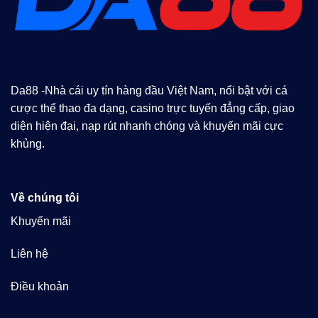
Da88
-Nhà cái uy tín hàng đầu Việt Nam, nổi bật với cá
cược thể thao đa dạng, casino trực tuyến đẳng cấp, giao
diện hiện đại, nạp rút nhanh chóng và khuyến mãi cực
khủng.
Về chúng tôi
Khuyến mãi
Liên hệ
Điều khoản