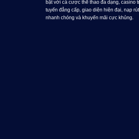
bật với cá cược thể thao đa dạng, casino t
tuyến đẳng cấp, giao diện hiện đại, nạp rút
nhanh chóng và khuyến mãi cực khủng.