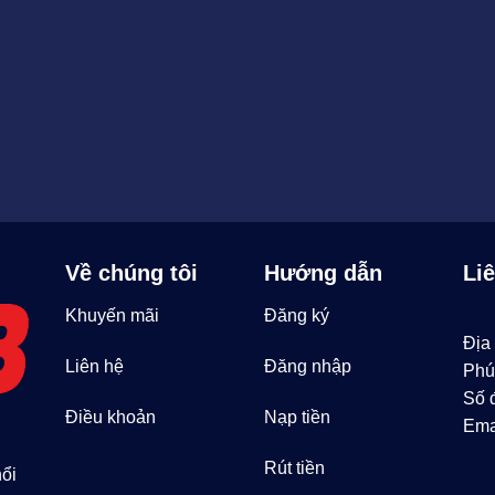
Về chúng tôi
Hướng dẫn
Li
Khuyến mãi
Đăng ký
Địa
Liên hệ
Đăng nhập
Phú
Số 
Điều khoản
Nạp tiền
Ema
Rút tiền
nổi