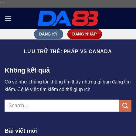
Chuyển
"
"
đến
nội
dung
ĐĂNG KÝ
ĐĂNG NHẬP
LƯU TRỮ THẺ:
PHÁP VS CANADA
Không kết quả
Có vẻ như chúng tôi không tìm thấy những gì bạn đang tìm
kiếm. Có lẽ việc tìm kiếm có thể giúp ích.
Bài viết mới