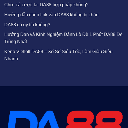
Chơi cá cược tại DA88 hợp pháp không?
Hướng dẫn chọn link vào DA88 không bị chặn
DA88 có uy tín không?
Hướng Dẫn và Kinh Nghiệm Đánh Lô Đề 1 Phút DA88 Dễ
Trúng Nhất
Keno Vietlott DA88 – Xổ Số Siêu Tốc, Làm Giàu Siêu
Nhanh