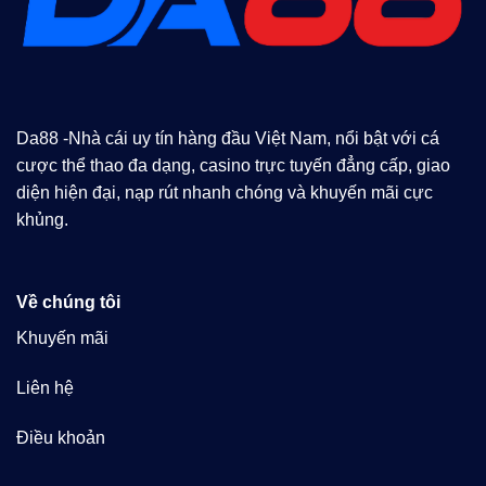
Da88
-Nhà cái uy tín hàng đầu Việt Nam, nổi bật với cá
cược thể thao đa dạng, casino trực tuyến đẳng cấp, giao
diện hiện đại, nạp rút nhanh chóng và khuyến mãi cực
khủng.
Về chúng tôi
Khuyến mãi
Liên hệ
Điều khoản