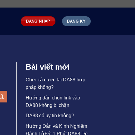
ĐĂNG NHẬP
ĐĂNG KÝ
Bài viết mới
Chơi cá cược tại DA88 hợp
pháp không?
Hướng dẫn chọn link vào
DA88 không bị chặn
DA88 có uy tín không?
Hướng Dẫn và Kinh Nghiệm
Đánh Lô Đề 1 Phút DA88 Dễ