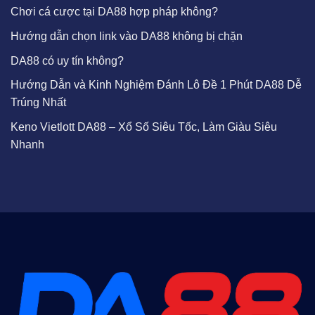
Chơi cá cược tại DA88 hợp pháp không?
Hướng dẫn chọn link vào DA88 không bị chặn
DA88 có uy tín không?
Hướng Dẫn và Kinh Nghiệm Đánh Lô Đề 1 Phút DA88 Dễ
Trúng Nhất
Keno Vietlott DA88 – Xổ Số Siêu Tốc, Làm Giàu Siêu
Nhanh