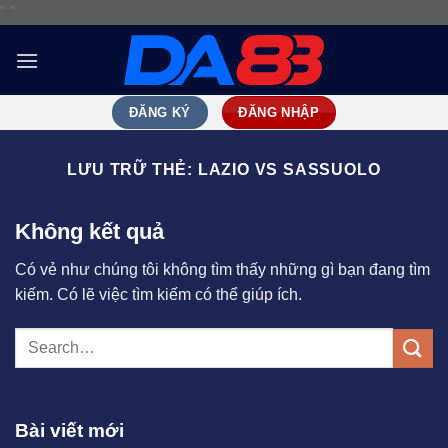
Chuyển
"
"
đến
nội
dung
ĐĂNG KÝ
ĐĂNG NHẬP
LƯU TRỮ THẺ:
LAZIO VS SASSUOLO
Không kết quả
Có vẻ như chúng tôi không tìm thấy những gì bạn đang tìm
kiếm. Có lẽ việc tìm kiếm có thể giúp ích.
Bài viết mới