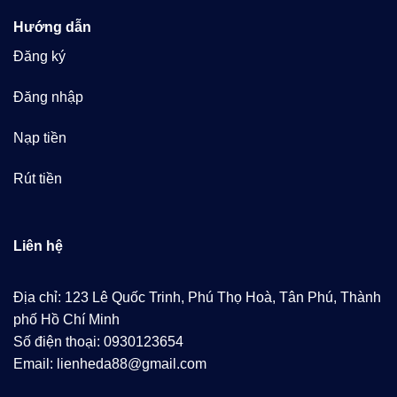
Hướng dẫn
Đăng ký
Đăng nhập
Nạp tiền
Rút tiền
Liên hệ
Địa chỉ: 123 Lê Quốc Trinh, Phú Thọ Hoà, Tân Phú, Thành
phố Hồ Chí Minh
Số điện thoại: 0930123654
Email:
lienheda88@gmail.com