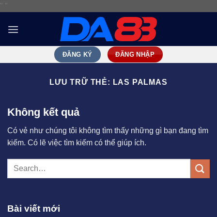
Chuyển
"
"
đến
nội
dung
ĐĂNG KÝ
ĐĂNG NHẬP
LƯU TRỮ THẺ:
LAS PALMAS
Không kết quả
Có vẻ như chúng tôi không tìm thấy những gì bạn đang tìm
kiếm. Có lẽ việc tìm kiếm có thể giúp ích.
Bài viết mới