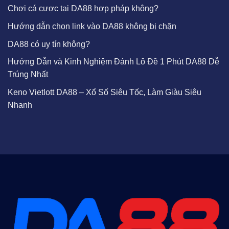
Chơi cá cược tại DA88 hợp pháp không?
Hướng dẫn chọn link vào DA88 không bị chặn
DA88 có uy tín không?
Hướng Dẫn và Kinh Nghiệm Đánh Lô Đề 1 Phút DA88 Dễ
Trúng Nhất
Keno Vietlott DA88 – Xổ Số Siêu Tốc, Làm Giàu Siêu
Nhanh