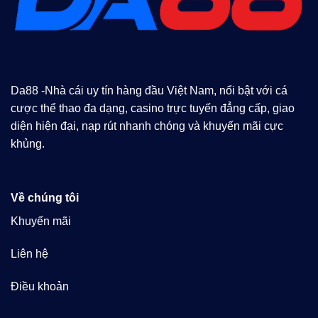
Da88
-Nhà cái uy tín hàng đầu Việt Nam, nổi bật với cá
cược thể thao đa dạng, casino trực tuyến đẳng cấp, giao
diện hiện đại, nạp rút nhanh chóng và khuyến mãi cực
khủng.
Về chúng tôi
Khuyến mãi
Liên hệ
Điều khoản