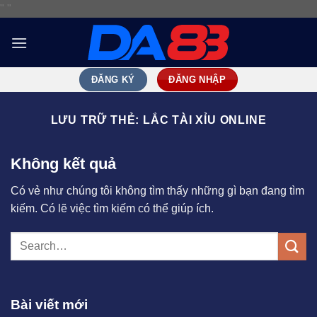
Chuyển
"
"
đến
nội
dung
ĐĂNG KÝ
ĐĂNG NHẬP
LƯU TRỮ THẺ:
LẮC TÀI XỈU ONLINE
Không kết quả
Có vẻ như chúng tôi không tìm thấy những gì bạn đang tìm
kiếm. Có lẽ việc tìm kiếm có thể giúp ích.
Bài viết mới