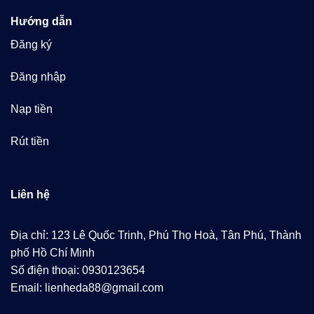
Hướng dẫn
Đăng ký
Đăng nhập
Nạp tiền
Rút tiền
Liên hệ
Địa chỉ: 123 Lê Quốc Trinh, Phú Thọ Hoà, Tân Phú, Thành
phố Hồ Chí Minh
Số điện thoại: 0930123654
Email:
lienheda88@gmail.com