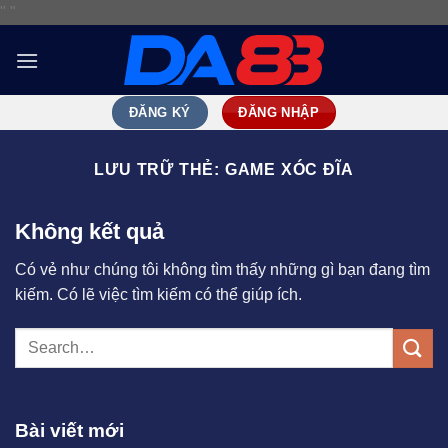
Chuyển
"
"
đến
nội
dung
ĐĂNG KÝ
ĐĂNG NHẬP
LƯU TRỮ THẺ:
GAME XÓC ĐĨA
Không kết quả
Có vẻ như chúng tôi không tìm thấy những gì bạn đang tìm
kiếm. Có lẽ việc tìm kiếm có thể giúp ích.
Bài viết mới