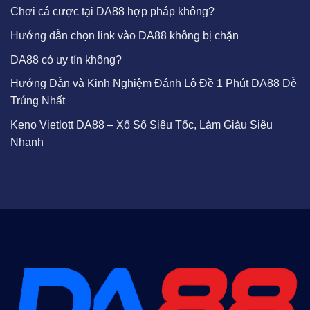
Chơi cá cược tại DA88 hợp pháp không?
Hướng dẫn chọn link vào DA88 không bị chặn
DA88 có uy tín không?
Hướng Dẫn và Kinh Nghiệm Đánh Lô Đề 1 Phút DA88 Dễ
Trúng Nhất
Keno Vietlott DA88 – Xổ Số Siêu Tốc, Làm Giàu Siêu
Nhanh