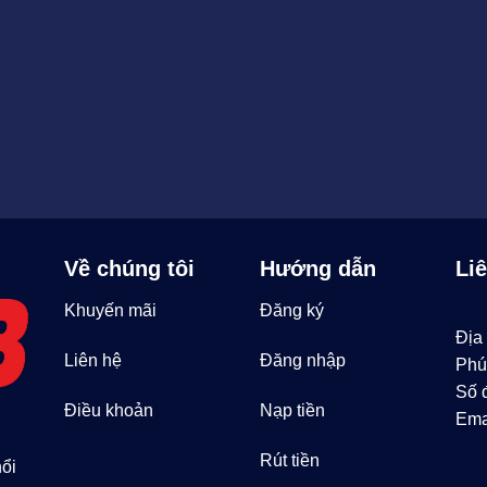
Về chúng tôi
Hướng dẫn
Li
Khuyến mãi
Đăng ký
Địa
Liên hệ
Đăng nhập
Phú
Số 
Điều khoản
Nạp tiền
Ema
Rút tiền
nổi