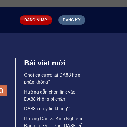
ĐĂNG NHẬP
ĐĂNG KÝ
Bài viết mới
Chơi cá cược tại DA88 hợp
pháp không?
Hướng dẫn chọn link vào
DA88 không bị chặn
DA88 có uy tín không?
Hướng Dẫn và Kinh Nghiệm
Đánh Lô Đề 1 Phút DA88 Dễ