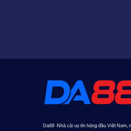
Da88
-Nhà cái uy tín hàng đầu Việt Nam, 