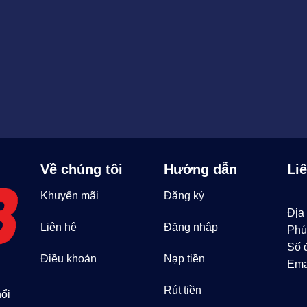
Về chúng tôi
Hướng dẫn
Li
Khuyến mãi
Đăng ký
Địa
Liên hệ
Đăng nhập
Phú
Số 
Điều khoản
Nạp tiền
Ema
Rút tiền
nổi