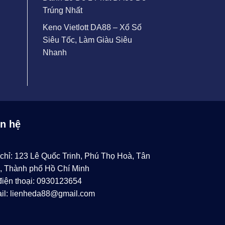
Trúng Nhất
Keno Vietlott DA88 – Xổ Số
Siêu Tốc, Làm Giàu Siêu
Nhanh
ên hệ
 chỉ: 123 Lê Quốc Trinh, Phú Thọ Hoà, Tân
, Thành phố Hồ Chí Minh
điện thoại: 0930123654
il:
lienheda88@gmail.com