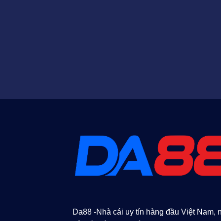
Da88
-Nhà cái uy tín hàng đầu Việt Nam, 