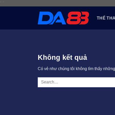
Chuyển
"
"
đến
nội
THỂ TH
dung
Không kết quả
Có vẻ như chúng tôi không tìm thấy những g