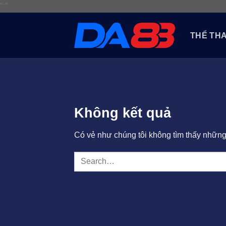
Chuyển
"
"
đến
nội
THỂ TH
dung
Không kết quả
Có vẻ như chúng tôi không tìm thấy những g