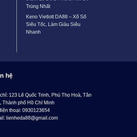
Trúng Nhất
Keno Vietlott DA88 – Xổ Số
Siêu Tốc, Làm Giàu Siêu
Nhanh
ên hệ
 chỉ: 123 Lê Quốc Trinh, Phú Thọ Hoà, Tân
, Thành phố Hồ Chí Minh
điện thoại: 0930123654
il:
lienheda88@gmail.com