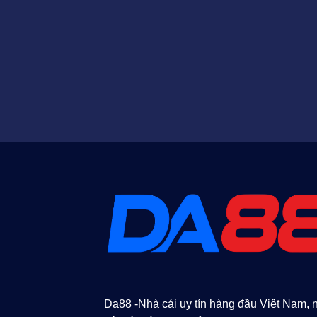
Da88
-Nhà cái uy tín hàng đầu Việt Nam, 