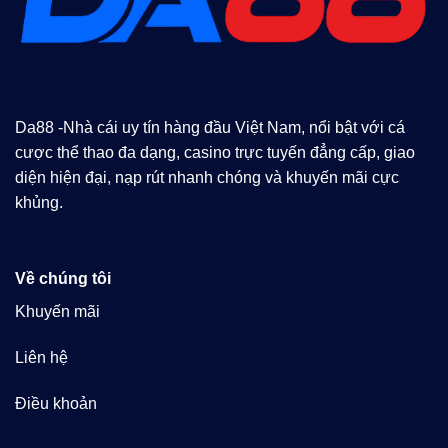
Da88
-Nhà cái uy tín hàng đầu Việt Nam, nổi bật với cá
cược thể thao đa dạng, casino trực tuyến đẳng cấp, giao
diện hiện đại, nạp rút nhanh chóng và khuyến mãi cực
khủng.
Về chúng tôi
Khuyến mãi
Liên hệ
Điều khoản