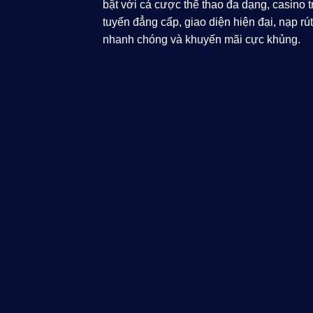
bật với cá cược thể thao đa dạng, casino t
tuyến đẳng cấp, giao diện hiện đại, nạp rút
nhanh chóng và khuyến mãi cực khủng.