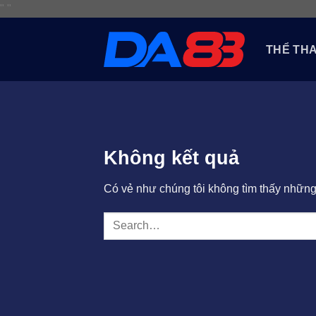
Chuyển
"
"
đến
nội
THỂ TH
dung
Không kết quả
Có vẻ như chúng tôi không tìm thấy những g