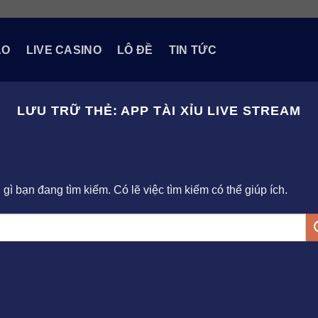
AO
LIVE CASINO
LÔ ĐỀ
TIN TỨC
LƯU TRỮ THẺ:
APP TÀI XỈU LIVE STREAM
ì bạn đang tìm kiếm. Có lẽ việc tìm kiếm có thể giúp ích.