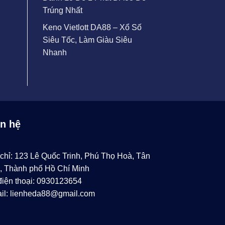
Trúng Nhất
Keno Vietlott DA88 – Xổ Số
Siêu Tốc, Làm Giàu Siêu
Nhanh
ên hệ
 chỉ: 123 Lê Quốc Trinh, Phú Thọ Hoà, Tân
, Thành phố Hồ Chí Minh
điện thoại: 0930123654
il:
lienheda88@gmail.com