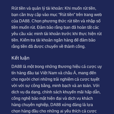
Rút tiền và quản lý tài khoản: Khi muốn rút tiền,
bạn cần truy cập vào mục “Rút tiền” trên trang web
của DA88. Chọn phương thức rút tiền và nhập số
tiền muốn rút. Đảm bảo rằng bạn đã hoàn tất các
yêu cầu xác minh tài khoản trước khi thực hiện rút
tiền. Kiểm tra tài khoản ngân hàng để đảm bảo
rằng tiền đã được chuyển về thành công.
Kết luận
DA88 là một trong những thương hiệu cá cược uy
tín hàng đầu tại Việt Nam và châu Á, mang đến
cho người chơi những trải nghiệm cá cược tuyệt
vời với sự công bằng, minh bạch và an toàn. Với
dịch vụ đa dạng, chính sách khuyến mãi hấp dẫn,
công nghệ bảo mật hiện đại và dịch vụ khách
hàng chuyên nghiệp, DA88 xứng đáng là lựa
chọn hàng đầu cho những ai yêu thích cá cược