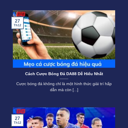
27
Th12
Cách Cược Bóng Đá DA88 Dễ Hiểu Nhất
Cược bóng đá không chỉ là một hình thức giải trí hấp
dẫn mà còn [...]
27
Th12