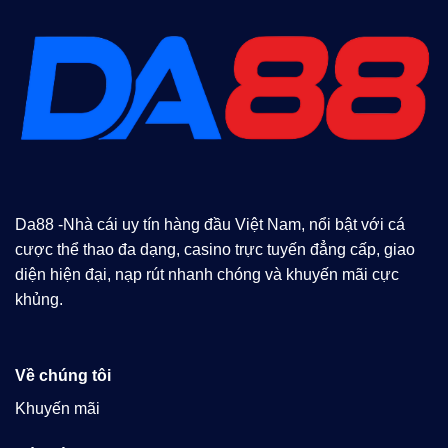
Da88
-Nhà cái uy tín hàng đầu Việt Nam, nổi bật với cá
cược thể thao đa dạng, casino trực tuyến đẳng cấp, giao
diện hiện đại, nạp rút nhanh chóng và khuyến mãi cực
khủng.
Về chúng tôi
Khuyến mãi