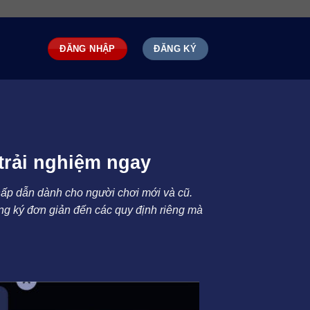
ĐĂNG NHẬP
ĐĂNG KÝ
trải nghiệm ngay
ấp dẫn dành cho người chơi mới và cũ.
đăng ký đơn giản đến các quy định riêng mà