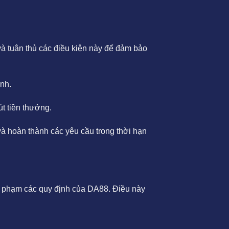
và tuân thủ các điều kiện này để đảm bảo
ình.
t tiền thưởng.
à hoàn thành các yêu cầu trong thời hạn
i phạm các quy định của DA88. Điều này