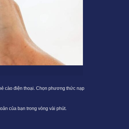
hẻ cào điện thoại. Chọn phương thức nạp
oản của bạn trong vòng vài phút.