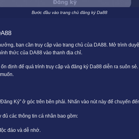
Bước đầu vào trang chủ đăng ký Da88
DA88
ưởng, bạn cần truy cập vào trang chủ của DA88. Mở trình duyệt
hính thức của DA88 vào thanh địa chỉ.
ổn định để quá trình truy cập và đăng ký Da88 diễn ra suôn sẻ. 
 muốn.
 “Đăng Ký” ở góc trên bên phải. Nhấn vào nút này để chuyển đến
y đủ các thông tin cá nhân bao gồm:
ộc đáo và dễ nhớ.