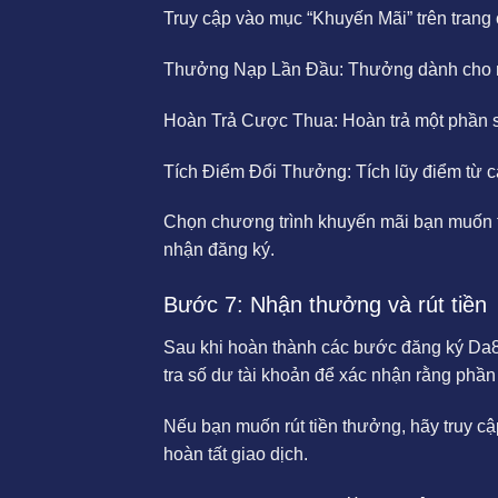
Truy cập vào mục “Khuyến Mãi” trên tran
Thưởng Nạp Lần Đầu: Thưởng dành cho ng
Hoàn Trả Cược Thua: Hoàn trả một phần s
Tích Điểm Đổi Thưởng: Tích lũy điểm từ c
Chọn chương trình khuyến mãi bạn muốn th
nhận đăng ký.
Bước 7: Nhận thưởng và rút tiền
Sau khi hoàn thành các bước đăng ký Da8
tra số dư tài khoản để xác nhận rằng phầ
Nếu bạn muốn rút tiền thưởng, hãy truy cậ
hoàn tất giao dịch.