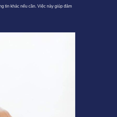
ng tin khác nếu cần. Việc này giúp đảm