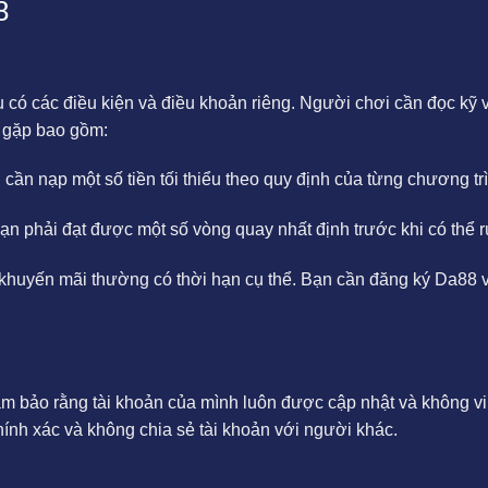
8
 có các điều kiện và điều khoản riêng. Người chơi cần đọc kỹ 
g gặp bao gồm:
 cần nạp một số tiền tối thiểu theo quy định của từng chương tr
n phải đạt được một số vòng quay nhất định trước khi có thể rú
huyến mãi thường có thời hạn cụ thể. Bạn cần đăng ký Da88 v
ảm bảo rằng tài khoản của mình luôn được cập nhật và không v
ính xác và không chia sẻ tài khoản với người khác.