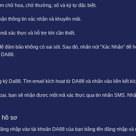
 chữ hoa, chữ thường, số và ký tự đặc biệt.
hận thông tin xác nhận và khuyến mãi.
mã xác thực và hỗ trợ khi cần thiết.
i để đảm bảo không có sai sót. Sau đó, nhấn nút “Xác Nhận” để h
ừ DA88.
ý Da88. Tìm email kích hoạt từ DA88 và nhấn vào liên kết kích
oại, bạn sẽ nhận được một mã xác thực qua tin nhắn SMS. Nhậ
 hồ sơ
đăng nhập
vào tài khoản DA88 của bạn bằng tên đăng nhập và 