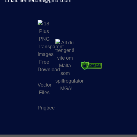
Email:
lienheda88@gmail.com