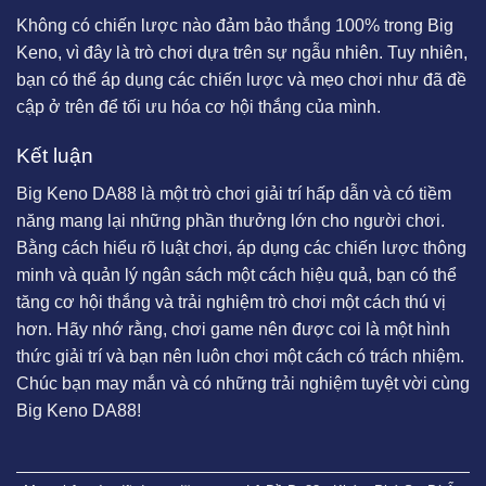
Không có chiến lược nào đảm bảo thắng 100% trong Big
Keno, vì đây là trò chơi dựa trên sự ngẫu nhiên. Tuy nhiên,
bạn có thể áp dụng các chiến lược và mẹo chơi như đã đề
cập ở trên để tối ưu hóa cơ hội thắng của mình.
Kết luận
Big Keno
DA88
là một trò chơi giải trí hấp dẫn và có tiềm
năng mang lại những phần thưởng lớn cho người chơi.
Bằng cách hiểu rõ luật chơi, áp dụng các chiến lược thông
minh và quản lý ngân sách một cách hiệu quả, bạn có thể
tăng cơ hội thắng và trải nghiệm trò chơi một cách thú vị
hơn. Hãy nhớ rằng, chơi game nên được coi là một hình
thức giải trí và bạn nên luôn chơi một cách có trách nhiệm.
Chúc bạn may mắn và có những trải nghiệm tuyệt vời cùng
Big Keno DA88!