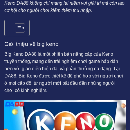
Keno DA88 không chỉ mang lại niềm vui giải trí mà còn tạo
cơ hội cho người chơi kiếm thêm thu nhập.
Giới thiệu về big keno
Big Keno DA88 là một phiên bản nâng cấp của Keno
truyền thống, mang đến trải nghiệm chơi game hấp dẫn
hơn với giao diện hiện đại và phần thưởng đa dạng. Tại
DA88, Big Keno được thiết kế để phù hợp với người chơi
ở mọi cấp độ, từ người mới bắt đầu đến những người
chơi có kinh nghiệm.